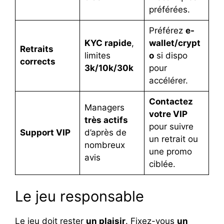
préférées.
Préférez
e-
KYC rapide
,
wallet/crypt
Retraits
limites
o
si dispo
corrects
3k/10k/30k
pour
accélérer.
Contactez
Managers
votre VIP
très actifs
pour suivre
Support VIP
d’après de
un retrait ou
nombreux
une promo
avis
ciblée.
Le jeu responsable
Le jeu doit rester
un plaisir
. Fixez-vous
un