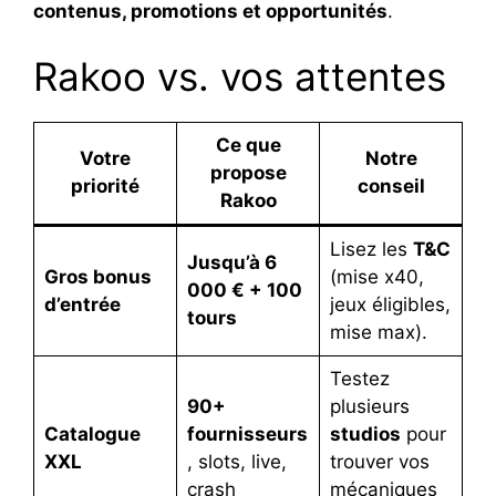
contenus, promotions et opportunités
.
Rakoo vs. vos attentes
Ce que
Votre
Notre
propose
priorité
conseil
Rakoo
Lisez les
T&C
Jusqu’à 6
Gros bonus
(mise x40,
000 € + 100
d’entrée
jeux éligibles,
tours
mise max).
Testez
90+
plusieurs
Catalogue
fournisseurs
studios
pour
XXL
, slots, live,
trouver vos
crash
mécaniques