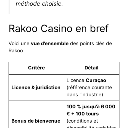
méthode choisie.
Rakoo Casino en bref
Voici une
vue d’ensemble
des points clés de
Rakoo :
Critère
Détail
Licence
Curaçao
Licence & juridiction
(référence courante
dans l’industrie).
100 % jusqu’à 6 000
€ + 100 tours
Bonus de bienvenue
(conditions et
disponibilité variables