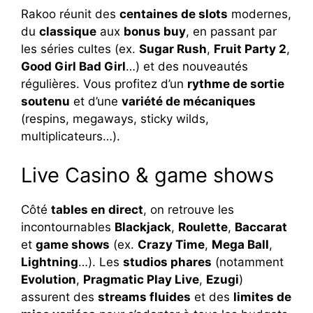
Rakoo réunit des
centaines de slots
modernes,
du
classique
aux
bonus buy
, en passant par
les séries cultes (ex.
Sugar Rush
,
Fruit Party 2
,
Good Girl Bad Girl
…) et des nouveautés
régulières. Vous profitez d’un
rythme de sortie
soutenu
et d’une
variété de mécaniques
(respins, megaways, sticky wilds,
multiplicateurs…).
Live Casino & game shows
Côté
tables en direct
, on retrouve les
incontournables
Blackjack
,
Roulette
,
Baccarat
et
game shows
(ex.
Crazy Time
,
Mega Ball
,
Lightning
…). Les
studios phares
(notamment
Evolution
,
Pragmatic Play Live
,
Ezugi
)
assurent des
streams fluides
et des
limites de