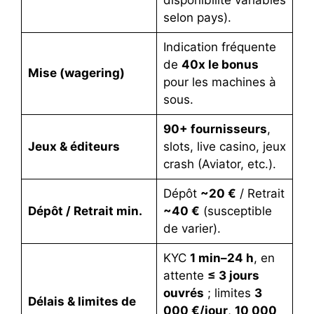
selon pays).
Indication fréquente
de
40x le bonus
Mise (wagering)
pour les machines à
sous.
90+ fournisseurs
,
Jeux & éditeurs
slots, live casino, jeux
crash (Aviator, etc.).
Dépôt
~20 €
/ Retrait
Dépôt / Retrait min.
~40 €
(susceptible
de varier).
KYC
1 min–24 h
, en
attente
≤ 3 jours
ouvrés
; limites
3
Délais & limites de
000 €/jour
,
10 000