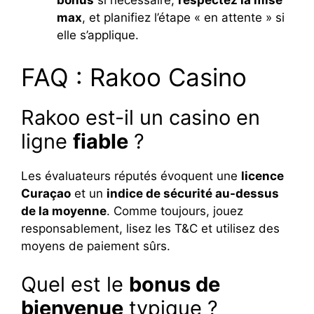
bonus
si nécessaire,
respectez la mise
max
, et planifiez l’étape « en attente » si
elle s’applique.
FAQ : Rakoo Casino
Rakoo est-il un casino en
ligne
fiable
?
Les évaluateurs réputés évoquent une
licence
Curaçao
et un
indice de sécurité au-dessus
de la moyenne
. Comme toujours, jouez
responsablement, lisez les T&C et utilisez des
moyens de paiement sûrs.
Quel est le
bonus de
bienvenue
typique ?