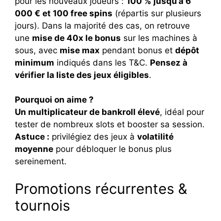
pour les nouveaux joueurs :
100 % jusqu’à 6
000 € et 100 free spins
(répartis sur plusieurs
jours). Dans la majorité des cas, on retrouve
une
mise de 40x le bonus
sur les machines à
sous, avec
mise max
pendant bonus et
dépôt
minimum
indiqués dans les T&C.
Pensez à
vérifier la liste des jeux éligibles
.
Pourquoi on aime ?
Un multiplicateur de bankroll élevé
, idéal pour
tester de nombreux slots et booster sa session.
Astuce :
privilégiez des jeux à
volatilité
moyenne
pour débloquer le bonus plus
sereinement.
Promotions récurrentes &
tournois