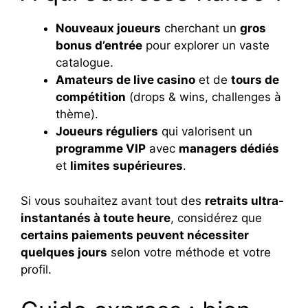
Nouveaux joueurs
cherchant un
gros
bonus d’entrée
pour explorer un vaste
catalogue.
Amateurs de live casino
et de
tours de
compétition
(drops & wins, challenges à
thème).
Joueurs réguliers
qui valorisent un
programme VIP
avec
managers dédiés
et
limites supérieures
.
Si vous souhaitez avant tout des
retraits ultra-
instantanés à toute heure
, considérez que
certains paiements peuvent nécessiter
quelques jours
selon votre méthode et votre
profil.