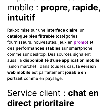
mobile :
propre, rapide,
intuitif
Rakoo mise sur une
interface claire
, un
catalogue bien filtrable
(catégories,
fournisseurs, nouveautés, jeux en
promo
) et
des
performances stables
sur smartphone
comme sur desktop. Des sources signalent
aussi la
disponibilité d’une application mobile
(selon marché) : dans tous les cas,
la version
web mobile
est parfaitement
jouable en
portrait
comme en paysage.
Service client :
chat en
direct prioritaire