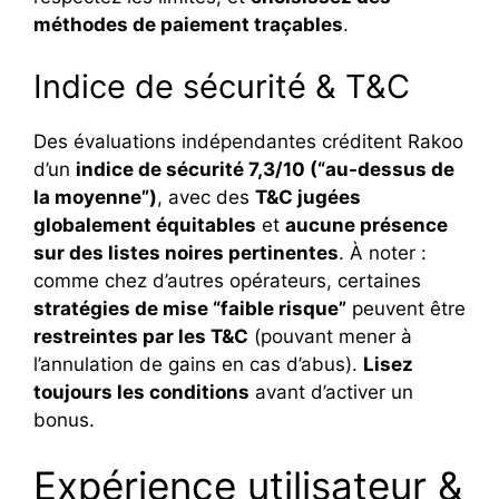
méthodes de paiement traçables
.
Indice de sécurité & T&C
Des évaluations indépendantes créditent Rakoo
d’un
indice de sécurité 7,3/10 (“au-dessus de
la moyenne”)
, avec des
T&C jugées
globalement équitables
et
aucune présence
sur des listes noires pertinentes
. À noter :
comme chez d’autres opérateurs, certaines
stratégies de mise “faible risque”
peuvent être
restreintes par les T&C
(pouvant mener à
l’annulation de gains en cas d’abus).
Lisez
toujours les conditions
avant d’activer un
bonus.
Expérience utilisateur &