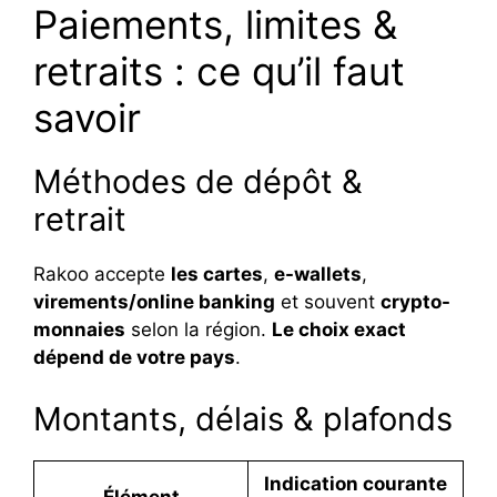
Paiements, limites &
retraits : ce qu’il faut
savoir
Méthodes de dépôt &
retrait
Rakoo accepte
les cartes
,
e-wallets
,
virements/online banking
et souvent
crypto-
monnaies
selon la région.
Le choix exact
dépend de votre pays
.
Montants, délais & plafonds
Indication courante
Élément