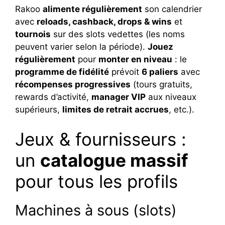
Rakoo
alimente régulièrement
son calendrier
avec
reloads, cashback, drops & wins
et
tournois
sur des slots vedettes (les noms
peuvent varier selon la période).
Jouez
régulièrement
pour
monter en niveau
: le
programme de fidélité
prévoit
6 paliers
avec
récompenses progressives
(tours gratuits,
rewards d’activité,
manager VIP
aux niveaux
supérieurs,
limites de retrait accrues
, etc.).
Jeux & fournisseurs :
un
catalogue massif
pour tous les profils
Machines à sous (slots)